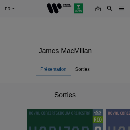
Skip
to
main
content
James MacMillan
Présentation
Sorties
Sorties