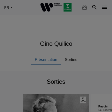
Skip
to
main
content
Gino Quilico
Présentation
Sorties
Sorties