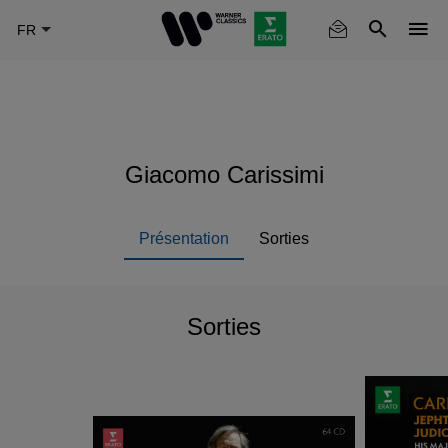
Skip
to
main
content
Giacomo Carissimi
Présentation
Sorties
Sorties