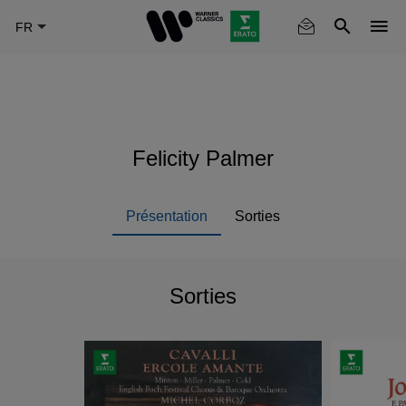
Skip
to
main
content
Felicity Palmer
Présentation
Sorties
Sorties