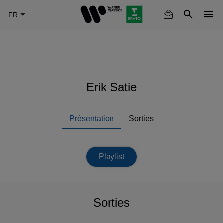
Skip
to
main
content
Erik Satie
Présentation
Sorties
Playlist
Sorties