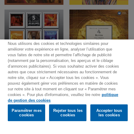
Nous utilisons des cookies et technologies similaires pour
améliorer votre expérience en ligne, analyser l’utilisation que
vous faites de notre site et permettre l’affichage de publicité
(notamment par la personnalisation, les aperçus et le ciblage
d’annonces publicitaires). Si vous souhaitez activer des cookies
autres que ceux strictement nécessaires au fonctionnement de
notre site, cliquez sur « Accepter tous les cookies ». Vous
pouvez également gérer vos préférences en matière de cookies
sur notre site à tout moment en cliquant sur « Paramétrer mes
cookies ». Pour plus d'informations, veuillez lire notre
politique
Would you prefer to visit our website in English?
de gestion des cookies
Paramétrer mes
Rejeter tous les
Accepter tous
Confirm
cookies
cookies
les cookies