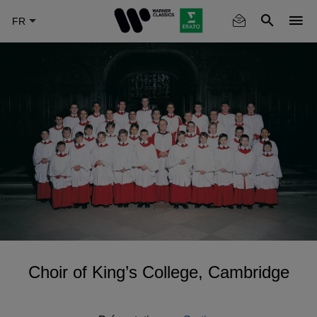
Skip
to
main
content
Choir of King’s College, Cambridge