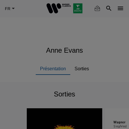
Skip
to
main
content
Anne Evans
Présentation
Sorties
Sorties