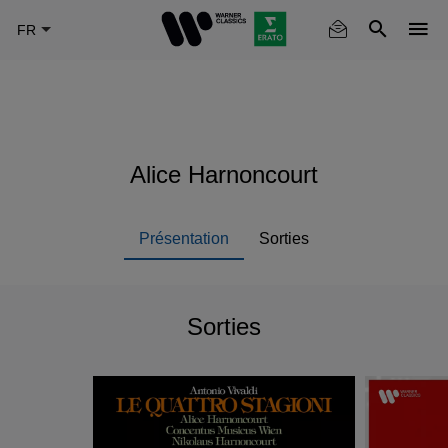
Skip
to
main
content
Alice Harnoncourt
Présentation
Sorties
Sorties