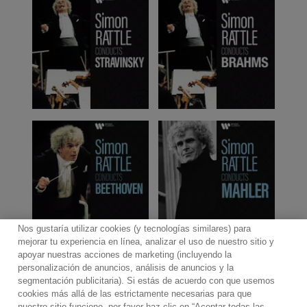
Nos gustaría utilizar cookies (y tecnologías similares) para
mejorar tu experiencia en línea, analizar el uso de nuestro sitio y
apoyar nuestras acciones de marketing (incluyendo la
personalización de anuncios, análisis de anuncios y la
segmentación publicitaria). Si estás de acuerdo con que usemos
Contacto
Boletin informativo
Términos de Uso
cookies más allá de las estrictamente necesarias para que
nuestro sitio funcione, por favor haz clic en “Aceptar todas las