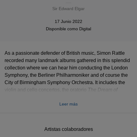
Sir Edward Elgar
17 Junio 2022
Disponible como
Digital
As a passionate defender of British music, Simon Rattle
recorded many landmark albums gathered in this splendid
collection where we can hear him conducting the London
Symphony, the Berliner Philharmoniker and of course the
City of Birmingham Symphony Orchestra. It includes the
violin and cello concertos, the oratorio
The Dream of
Gerontius
, the
Enigma Variations
and
Falstaff
and features
Leer más
Renaud Capuçon, Janet Baker and Truls Mørk among
others.
Artistas colaboradores