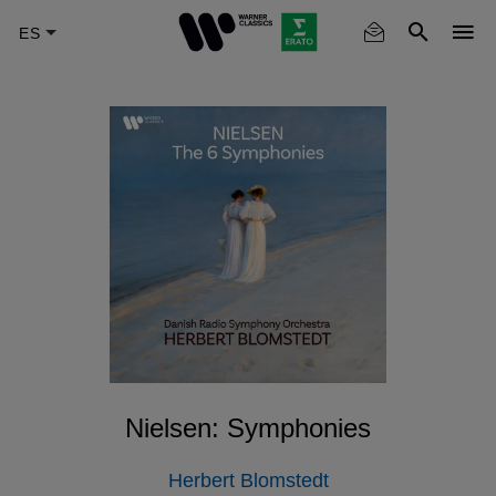
Skip
to
main
content
Nielsen: Symphonies
Herbert Blomstedt