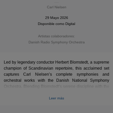
Carl Nielsen
29 Mayo 2026
Disponible como
Digital
Artistas colaboradores:
Danish Radio Symphony Orchestra
Led by legendary conductor Herbert Blomstedt, a supreme
champion of Scandinavian repertoire, this acclaimed set
captures Carl Nielsen’s complete symphonies and
orchestral works with the Danish National Symphony
Orchestra. Blending Blomstedt’s serene discipline with the
distinct atmosphere of the composer's homeland, these
Leer más
clear and powerful masterpieces are presented here in a
stunning new high-definition remastering that reveals every
hidden detail of Nielsen's progressive genius. An essential,