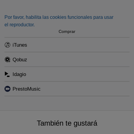
vivid tribute to Denmark's greatest symphonist.
Por favor, habilita las cookies funcionales para usar
el reproductor.
Comprar
iTunes
Qobuz
Idagio
PrestoMusic
También te gustará