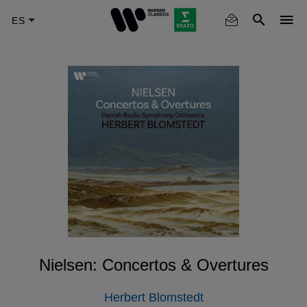
Skip
to
main
content
Nielsen: Concertos & Overtures
Herbert Blomstedt