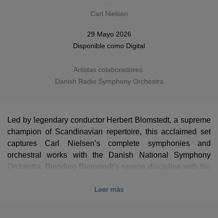
Carl Nielsen
29 Mayo 2026
Disponible como
Digital
Artistas colaboradores:
Danish Radio Symphony Orchestra
Led by legendary conductor Herbert Blomstedt, a supreme
champion of Scandinavian repertoire, this acclaimed set
captures Carl Nielsen’s complete symphonies and
orchestral works with the Danish National Symphony
Orchestra. Blending Blomstedt’s serene discipline with the
distinct atmosphere of the composer's homeland, these
Leer más
clear and powerful masterpieces are presented here in a
stunning new high-definition remastering that reveals every
hidden detail of Nielsen's progressive genius. An essential,