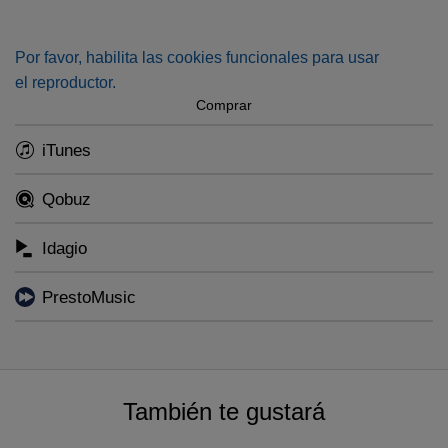
vivid tribute to Denmark's greatest symphonist.
Por favor, habilita las cookies funcionales para usar
el reproductor.
Comprar
iTunes
Qobuz
Idagio
PrestoMusic
También te gustará