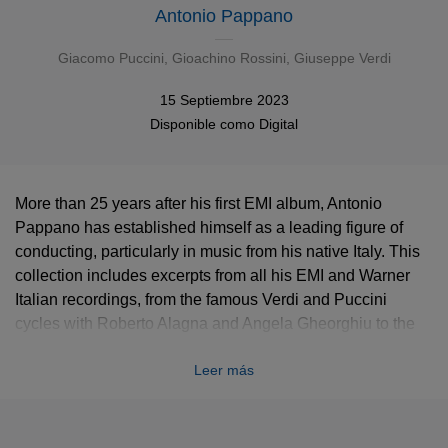
Antonio Pappano
Giacomo Puccini
,
Gioachino Rossini
,
Giuseppe Verdi
15 Septiembre 2023
Disponible como
Digital
More than 25 years after his first EMI album, Antonio
Pappano has established himself as a leading figure of
conducting, particularly in music from his native Italy. This
collection includes excerpts from all his EMI and Warner
Italian recordings, from the famous Verdi and Puccini
cycles with Roberto Alagna and Angela Gheorghiu to the
recent praised versions of
Turandot
and Rossini’s sacred
Leer más
works.