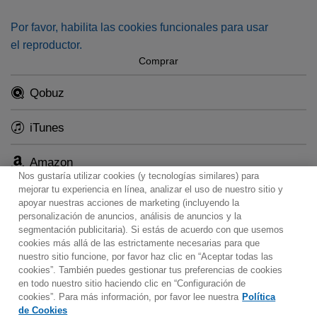
Por favor, habilita las cookies funcionales para usar
el reproductor.
Comprar
Qobuz
iTunes
Amazon
Nos gustaría utilizar cookies (y tecnologías similares) para
mejorar tu experiencia en línea, analizar el uso de nuestro sitio y
apoyar nuestras acciones de marketing (incluyendo la
personalización de anuncios, análisis de anuncios y la
segmentación publicitaria). Si estás de acuerdo con que usemos
Contacto
Boletin informativo
Términos de Uso
cookies más allá de las estrictamente necesarias para que
nuestro sitio funcione, por favor haz clic en “Aceptar todas las
Política de Privacidad
Mapa web
Política de cookies
cookies”. También puedes gestionar tus preferencias de cookies
Ajustes de Cookies
en todo nuestro sitio haciendo clic en “Configuración de
cookies”. Para más información, por favor lee nuestra
Política
Would you prefer to visit our website in English?
de Cookies