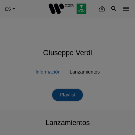
Skip
to
main
content
Giuseppe Verdi
Información
Lanzamientos
Playlist
Lanzamientos