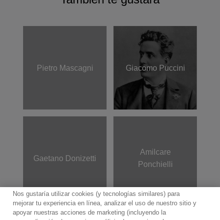
Pietro Mascagni
Giacomo Puccini
Amilcare
Gaetano Donizetti
Ponchielli
Nos gustaría utilizar cookies (y tecnologías similares) para
mejorar tu experiencia en línea, analizar el uso de nuestro sitio y
apoyar nuestras acciones de marketing (incluyendo la