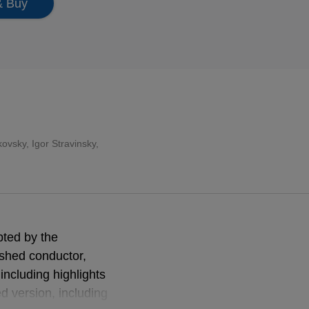
& Buy
ikovsky
,
Igor Stravinsky
,
pted by the
ished conductor,
including highlights
d version, including