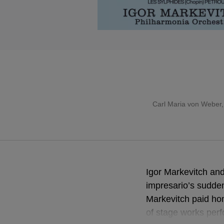
Carl Maria von Weber
Igor Markevitch and
impresario’s sudde
Markevitch paid hom
of stage works perf