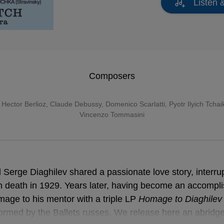
Listen 
Composers
,
Hector Berlioz
,
Claude Debussy
,
Domenico Scarlatti
,
Pyotr Ilyich Tcha
Vincenzo Tommasini
 Serge Diaghilev shared a passionate love story, interru
n death in 1929. Years later, having become an accompl
age to his mentor with a triple LP
Homage to Diaghilev
Homage to Diaghilev
ormed by the Ballets russes. We release here an abridge