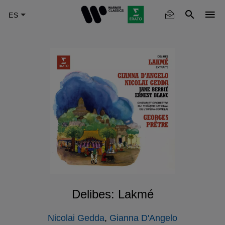
Skip
to
main
content
Delibes: Lakmé
Nicolai Gedda
,
Gianna D'Angelo