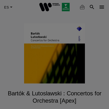
Skip
to
main
content
Bartók & Lutoslawski : Concertos for
Orchestra [Apex]