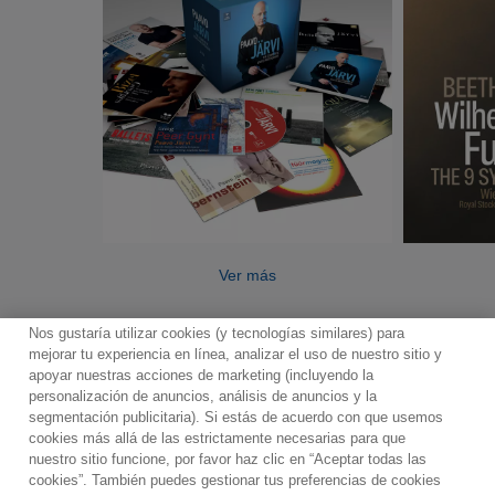
Ver más
Nos gustaría utilizar cookies (y tecnologías similares) para
mejorar tu experiencia en línea, analizar el uso de nuestro sitio y
apoyar nuestras acciones de marketing (incluyendo la
personalización de anuncios, análisis de anuncios y la
segmentación publicitaria). Si estás de acuerdo con que usemos
Contacto
Boletin informativo
Términos de Uso
cookies más allá de las estrictamente necesarias para que
nuestro sitio funcione, por favor haz clic en “Aceptar todas las
Política de Privacidad
Mapa web
Política de cookies
cookies”. También puedes gestionar tus preferencias de cookies
Ajustes de Cookies