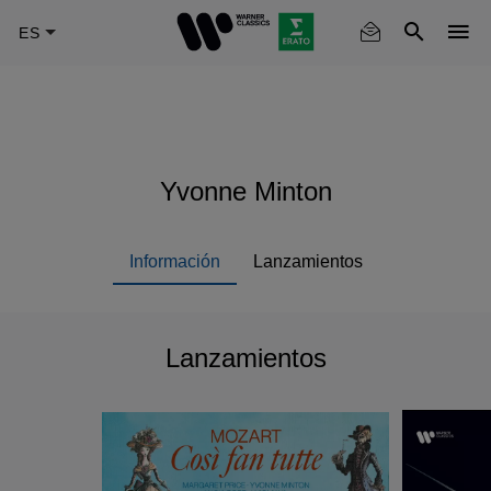
Skip
to
main
content
Yvonne Minton
Información
Lanzamientos
Lanzamientos