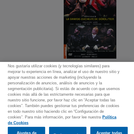
Nos gustaría utilizar cookies (y tecnologías similares) para
Ver más
mejorar tu experiencia en línea, analizar el uso de nuestro sitio y
apoyar nuestras acciones de marketing (incluyendo la
personalización de anuncios, análisis de anuncios y la
segmentación publicitaria). Si estás de acuerdo con que usemos
Contacto
Boletin informativo
Términos de Uso
cookies más allá de las estrictamente necesarias para que
nuestro sitio funcione, por favor haz clic en “Aceptar todas las
Política de Privacidad
Mapa web
Política de cookies
cookies”. También puedes gestionar tus preferencias de cookies
Ajustes de Cookies
en todo nuestro sitio haciendo clic en “Configuración de
cookies”. Para más información, por favor lee nuestra
Política
Would you prefer to visit our website in English?
de Cookies
Ajustes de
Aceptar todas