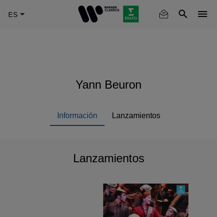
Skip
to
main
content
Yann Beuron
Información
Lanzamientos
Lanzamientos