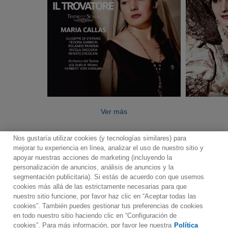
Ver más
Nos gustaría utilizar cookies (y tecnologías similares) para
mejorar tu experiencia en línea, analizar el uso de nuestro sitio y
apoyar nuestras acciones de marketing (incluyendo la
personalización de anuncios, análisis de anuncios y la
segmentación publicitaria). Si estás de acuerdo con que usemos
Contacto
Boletin informativo
Términos de Uso
cookies más allá de las estrictamente necesarias para que
nuestro sitio funcione, por favor haz clic en “Aceptar todas las
Política de Privacidad
Mapa web
Política de cookies
cookies”. También puedes gestionar tus preferencias de cookies
Ajustes de Cookies
en todo nuestro sitio haciendo clic en “Configuración de
cookies”. Para más información, por favor lee nuestra
Política