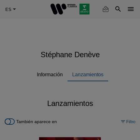
Skip
to
main
content
Stéphane Denève
Información
Lanzamientos
Lanzamientos
También aparece en
Filtro