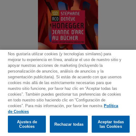
Nos gustaría utilizar cookies (y tecnologías similares) para
mejorar tu experiencia en línea, analizar el uso de nuestro sitio y
apoyar nuestras acciones de marketing (incluyendo la
personalización de anuncios, análisis de anuncios y la
segmentación publicitaria). Si estás de acuerdo con que usemos
Contacto
Boletin informativo
Términos de Uso
cookies más allá de las estrictamente necesarias para que
nuestro sitio funcione, por favor haz clic en “Aceptar todas las
Política de Privacidad
Mapa web
Política de cookies
cookies”. También puedes gestionar tus preferencias de cookies
Ajustes de Cookies
en todo nuestro sitio haciendo clic en “Configuración de
cookies”. Para más información, por favor lee nuestra
Política
Would you prefer to visit our website in English?
de Cookies
Ajustes de
Aceptar todas
Rechazar todas
© 2025 Parlophone Records Limited. All rights reserved.
Confirm
Cookies
las Cookies