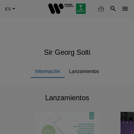
Skip
to
main
content
Sir Georg Solti
Información
Lanzamientos
Lanzamientos