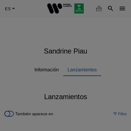
Skip
to
main
content
Sandrine Piau
Información
Lanzamientos
Lanzamientos
También aparece en
Filtro