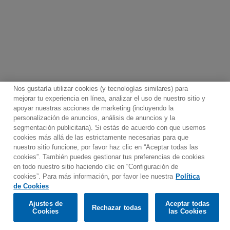
Nos gustaría utilizar cookies (y tecnologías similares) para
mejorar tu experiencia en línea, analizar el uso de nuestro sitio y
apoyar nuestras acciones de marketing (incluyendo la
personalización de anuncios, análisis de anuncios y la
segmentación publicitaria). Si estás de acuerdo con que usemos
Contacto
Boletin informativo
Términos de Uso
cookies más allá de las estrictamente necesarias para que
nuestro sitio funcione, por favor haz clic en “Aceptar todas las
Política de Privacidad
Mapa web
Política de cookies
cookies”. También puedes gestionar tus preferencias de cookies
Ajustes de Cookies
en todo nuestro sitio haciendo clic en “Configuración de
cookies”. Para más información, por favor lee nuestra
Política
Would you prefer to visit our website in English?
de Cookies
Ajustes de
Aceptar todas
Rechazar todas
© 2025 Parlophone Records Limited. All rights reserved.
Confirm
Cookies
las Cookies