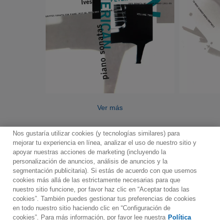
Ver más
Nos gustaría utilizar cookies (y tecnologías similares) para
mejorar tu experiencia en línea, analizar el uso de nuestro sitio y
apoyar nuestras acciones de marketing (incluyendo la
personalización de anuncios, análisis de anuncios y la
segmentación publicitaria). Si estás de acuerdo con que usemos
Contacto
Boletin informativo
Términos de Uso
cookies más allá de las estrictamente necesarias para que
nuestro sitio funcione, por favor haz clic en “Aceptar todas las
Política de Privacidad
Mapa web
Política de cookies
cookies”. También puedes gestionar tus preferencias de cookies
Ajustes de Cookies
en todo nuestro sitio haciendo clic en “Configuración de
cookies”. Para más información, por favor lee nuestra
Política