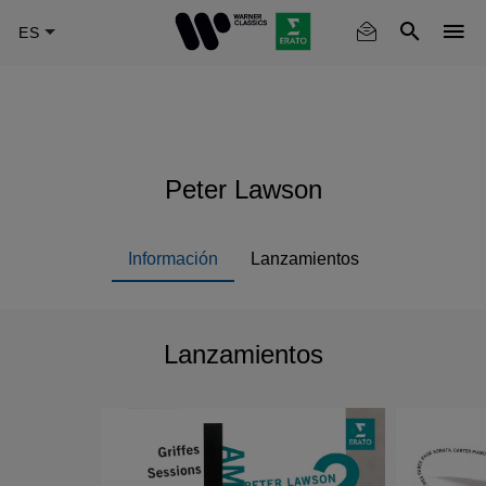
Skip
to
main
content
Peter Lawson
Información
Lanzamientos
Lanzamientos