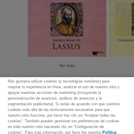
Ver más
Nos gustaría utilizar cookies (y tecnologías similares) para
mejorar tu experiencia en línea, analizar el uso de nuestro sitio y
apoyar nuestras acciones de marketing (incluyendo la
personalización de anuncios, análisis de anuncios y la
segmentación publicitaria). Si estás de acuerdo con que usemos
Contacto
Boletin informativo
Términos de Uso
cookies más allá de las estrictamente necesarias para que
nuestro sitio funcione, por favor haz clic en “Aceptar todas las
Política de Privacidad
Mapa web
Política de cookies
cookies”. También puedes gestionar tus preferencias de cookies
Ajustes de Cookies
en todo nuestro sitio haciendo clic en “Configuración de
cookies”. Para más información, por favor lee nuestra
Política