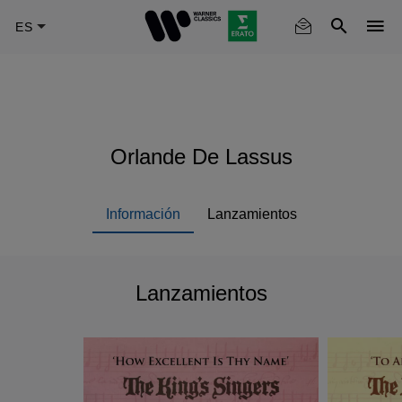
Skip
to
main
content
Orlande De Lassus
Información
Lanzamientos
Lanzamientos