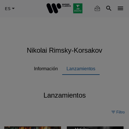
Skip
to
main
content
Nikolai Rimsky-Korsakov
Información
Lanzamientos
Lanzamientos
Filtro