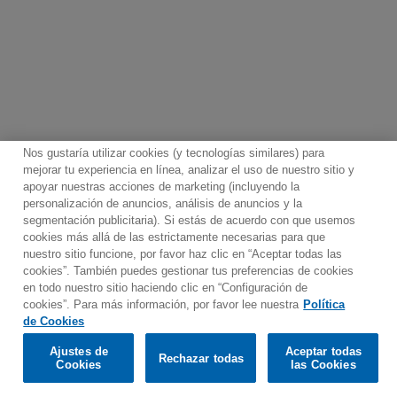
Nos gustaría utilizar cookies (y tecnologías similares) para
mejorar tu experiencia en línea, analizar el uso de nuestro sitio y
apoyar nuestras acciones de marketing (incluyendo la
personalización de anuncios, análisis de anuncios y la
segmentación publicitaria). Si estás de acuerdo con que usemos
Contacto
Boletin informativo
Términos de Uso
cookies más allá de las estrictamente necesarias para que
nuestro sitio funcione, por favor haz clic en “Aceptar todas las
Política de Privacidad
Mapa web
Política de cookies
cookies”. También puedes gestionar tus preferencias de cookies
Ajustes de Cookies
en todo nuestro sitio haciendo clic en “Configuración de
cookies”. Para más información, por favor lee nuestra
Política
Would you prefer to visit our website in English?
de Cookies
Ajustes de
Aceptar todas
Rechazar todas
© 2025 Parlophone Records Limited. All rights reserved.
Confirm
Cookies
las Cookies