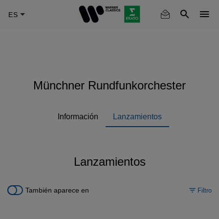
Skip
to
main
content
Münchner Rundfunkorchester
Información
Lanzamientos
Lanzamientos
También aparece en
Filtro