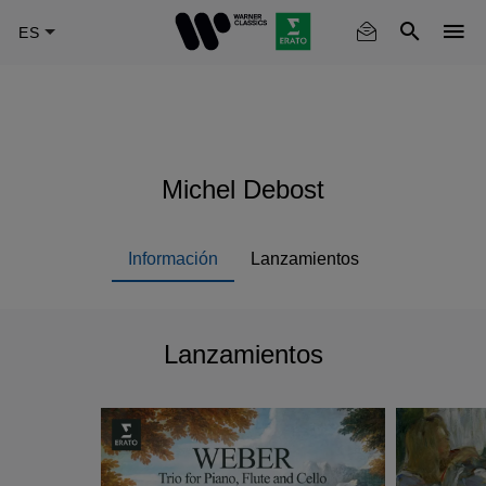
Skip
to
main
content
Michel Debost
Información
Lanzamientos
Lanzamientos