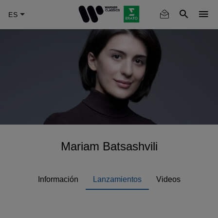
Skip
to
main
content
Mariam Batsashvili
Información
Lanzamientos
Videos