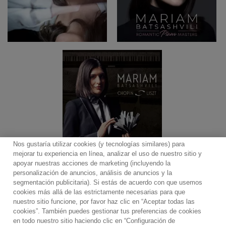
Nos gustaría utilizar cookies (y tecnologías similares) para
mejorar tu experiencia en línea, analizar el uso de nuestro sitio y
apoyar nuestras acciones de marketing (incluyendo la
personalización de anuncios, análisis de anuncios y la
segmentación publicitaria). Si estás de acuerdo con que usemos
cookies más allá de las estrictamente necesarias para que
Contacto
Boletin informativo
Términos de Uso
nuestro sitio funcione, por favor haz clic en “Aceptar todas las
Política de Privacidad
Mapa web
Política de cookies
cookies”. También puedes gestionar tus preferencias de cookies
Ajustes de Cookies
en todo nuestro sitio haciendo clic en “Configuración de