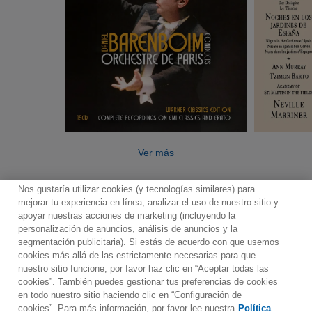
Ver más
Nos gustaría utilizar cookies (y tecnologías similares) para
mejorar tu experiencia en línea, analizar el uso de nuestro sitio y
apoyar nuestras acciones de marketing (incluyendo la
personalización de anuncios, análisis de anuncios y la
segmentación publicitaria). Si estás de acuerdo con que usemos
Contacto
Boletin informativo
Términos de Uso
cookies más allá de las estrictamente necesarias para que
nuestro sitio funcione, por favor haz clic en “Aceptar todas las
Política de Privacidad
Mapa web
Política de cookies
cookies”. También puedes gestionar tus preferencias de cookies
Ajustes de Cookies
en todo nuestro sitio haciendo clic en “Configuración de
cookies”. Para más información, por favor lee nuestra
Política