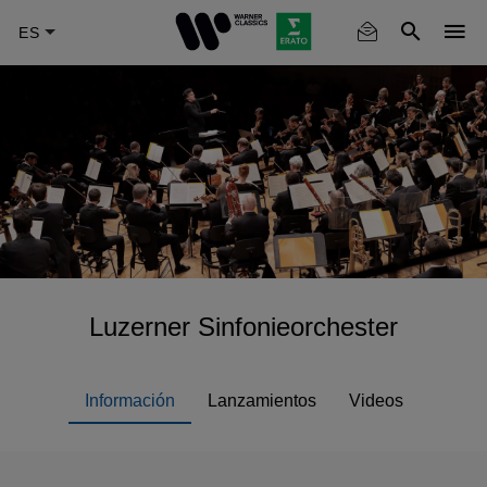
Skip
to
main
content
Luzerner Sinfonieorchester
Información
Lanzamientos
Videos