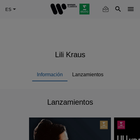
Skip
to
main
content
Lili Kraus
Información
Lanzamientos
Lanzamientos