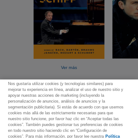
Ver más
Nos gustaría utilizar cookies (y tecnologías similares) para
mejorar tu experiencia en línea, analizar el uso de nuestro sitio y
apoyar nuestras acciones de marketing (incluyendo la
personalización de anuncios, análisis de anuncios y la
segmentación publicitaria). Si estás de acuerdo con que usemos
Contacto
Boletin informativo
Términos de Uso
cookies más allá de las estrictamente necesarias para que
nuestro sitio funcione, por favor haz clic en “Aceptar todas las
Política de Privacidad
Mapa web
Política de cookies
cookies”. También puedes gestionar tus preferencias de cookies
Ajustes de Cookies
en todo nuestro sitio haciendo clic en “Configuración de
cookies”. Para más información, por favor lee nuestra
Política