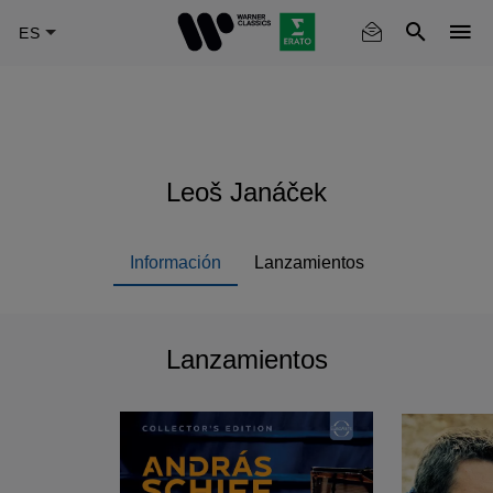
Skip
to
main
content
Leoš Janáček
Información
Lanzamientos
Lanzamientos