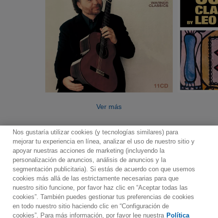
Ver más
Nos gustaría utilizar cookies (y tecnologías similares) para
mejorar tu experiencia en línea, analizar el uso de nuestro sitio y
apoyar nuestras acciones de marketing (incluyendo la
personalización de anuncios, análisis de anuncios y la
segmentación publicitaria). Si estás de acuerdo con que usemos
Contacto
Boletin informativo
Términos de Uso
cookies más allá de las estrictamente necesarias para que
nuestro sitio funcione, por favor haz clic en “Aceptar todas las
Política de Privacidad
Mapa web
Política de cookies
cookies”. También puedes gestionar tus preferencias de cookies
Ajustes de Cookies
en todo nuestro sitio haciendo clic en “Configuración de
cookies”. Para más información, por favor lee nuestra
Política