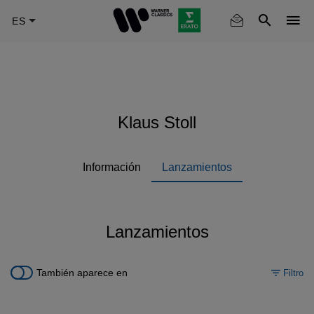
Skip
to
main
content
Klaus Stoll
Información
Lanzamientos
Lanzamientos
También aparece en
Filtro