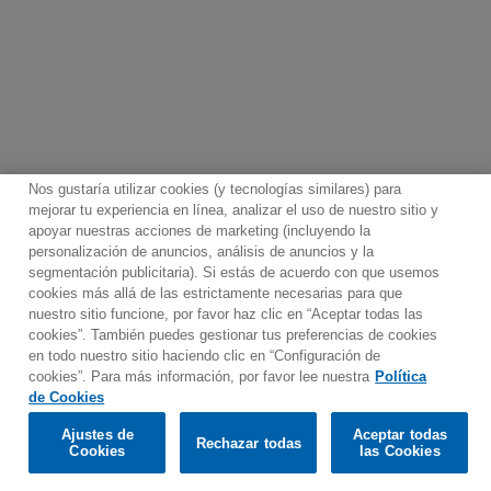
Nos gustaría utilizar cookies (y tecnologías similares) para
mejorar tu experiencia en línea, analizar el uso de nuestro sitio y
apoyar nuestras acciones de marketing (incluyendo la
personalización de anuncios, análisis de anuncios y la
segmentación publicitaria). Si estás de acuerdo con que usemos
Contacto
Boletin informativo
Términos de Uso
cookies más allá de las estrictamente necesarias para que
nuestro sitio funcione, por favor haz clic en “Aceptar todas las
Política de Privacidad
Mapa web
Política de cookies
cookies”. También puedes gestionar tus preferencias de cookies
Ajustes de Cookies
en todo nuestro sitio haciendo clic en “Configuración de
cookies”. Para más información, por favor lee nuestra
Política
Would you prefer to visit our website in English?
de Cookies
Ajustes de
Aceptar todas
Rechazar todas
© 2025 Parlophone Records Limited. All rights reserved.
Confirm
Cookies
las Cookies