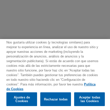
Nos gustaría utilizar cookies (y tecnologías similares) para
mejorar tu experiencia en línea, analizar el uso de nuestro sitio y
apoyar nuestras acciones de marketing (incluyendo la
personalización de anuncios, análisis de anuncios y la
segmentación publicitaria). Si estás de acuerdo con que usemos
Contacto
Boletin informativo
Términos de Uso
cookies más allá de las estrictamente necesarias para que
nuestro sitio funcione, por favor haz clic en “Aceptar todas las
Política de Privacidad
Mapa web
Política de cookies
cookies”. También puedes gestionar tus preferencias de cookies
Ajustes de Cookies
en todo nuestro sitio haciendo clic en “Configuración de
cookies”. Para más información, por favor lee nuestra
Política
Would you prefer to visit our website in English?
de Cookies
Ajustes de
Aceptar todas
Rechazar todas
© 2025 Parlophone Records Limited. All rights reserved.
Confirm
Cookies
las Cookies