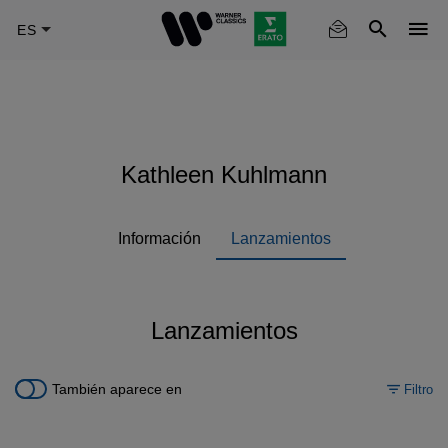
Skip
to
main
content
Kathleen Kuhlmann
Información
Lanzamientos
Lanzamientos
También aparece en
Filtro