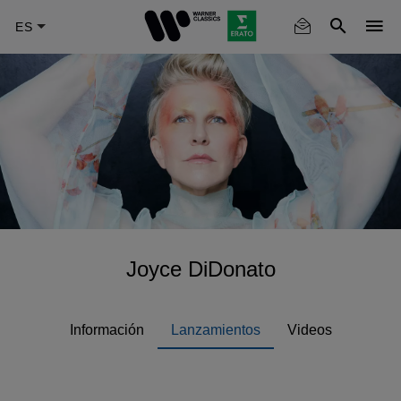
Skip
to
main
content
Joyce DiDonato
Información
Lanzamientos
Videos