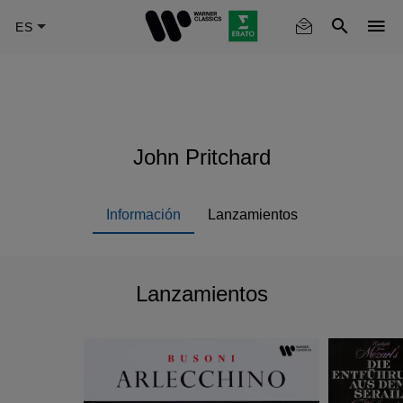
Skip
to
main
content
John Pritchard
Información
Lanzamientos
Lanzamientos