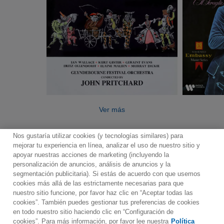
Ver más
Nos gustaría utilizar cookies (y tecnologías similares) para
mejorar tu experiencia en línea, analizar el uso de nuestro sitio y
apoyar nuestras acciones de marketing (incluyendo la
personalización de anuncios, análisis de anuncios y la
segmentación publicitaria). Si estás de acuerdo con que usemos
Contacto
Boletin informativo
Términos de Uso
cookies más allá de las estrictamente necesarias para que
nuestro sitio funcione, por favor haz clic en “Aceptar todas las
Política de Privacidad
Mapa web
Política de cookies
cookies”. También puedes gestionar tus preferencias de cookies
Ajustes de Cookies
en todo nuestro sitio haciendo clic en “Configuración de
cookies”. Para más información, por favor lee nuestra
Política