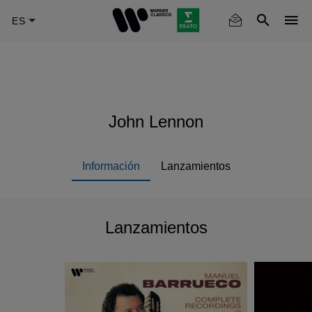
Skip
to
main
content
John Lennon
Información
Lanzamientos
Lanzamientos