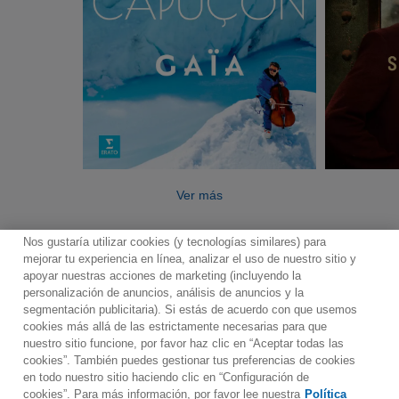
Ver más
Nos gustaría utilizar cookies (y tecnologías similares) para
mejorar tu experiencia en línea, analizar el uso de nuestro sitio y
apoyar nuestras acciones de marketing (incluyendo la
personalización de anuncios, análisis de anuncios y la
segmentación publicitaria). Si estás de acuerdo con que usemos
Contacto
Boletin informativo
Términos de Uso
cookies más allá de las estrictamente necesarias para que
nuestro sitio funcione, por favor haz clic en “Aceptar todas las
Política de Privacidad
Mapa web
Política de cookies
cookies”. También puedes gestionar tus preferencias de cookies
Ajustes de Cookies
en todo nuestro sitio haciendo clic en “Configuración de
cookies”. Para más información, por favor lee nuestra
Política