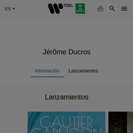
Skip
to
main
content
Jérôme Ducros
Información
Lanzamientos
Lanzamientos