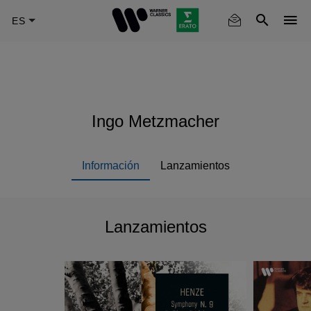
Skip
to
main
content
Ingo Metzmacher
Información
Lanzamientos
Lanzamientos