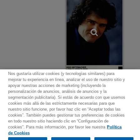
Nos gustaría utilizar cookies (y tecnologías similares) para
mejorar tu experiencia en línea, analizar el uso de nuestro sitio y
apoyar nuestras acciones de marketing (incluyendo la
personalización de anuncios, análisis de anuncios y la
segmentación publicitaria). Si estás de acuerdo con que usemos
Contacto
Boletin informativo
Términos de Uso
cookies más allá de las estrictamente necesarias para que
nuestro sitio funcione, por favor haz clic en “Aceptar todas las
Política de Privacidad
Mapa web
Política de cookies
cookies”. También puedes gestionar tus preferencias de cookies
Ajustes de Cookies
en todo nuestro sitio haciendo clic en “Configuración de
cookies”. Para más información, por favor lee nuestra
Política
Would you prefer to visit our website in English?
de Cookies