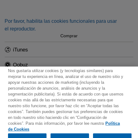
(including songs and pages of his celebrated
Sets
for
chamber orchestra) that demonstrates Ives’ unique
personality.
Por favor, habilita las cookies funcionales para usar
el reproductor.
Comprar
iTunes
Qobuz
Nos gustaría utilizar cookies (y tecnologías similares) para
mejorar tu experiencia en línea, analizar el uso de nuestro sitio y
apoyar nuestras acciones de marketing (incluyendo la
personalización de anuncios, análisis de anuncios y la
segmentación publicitaria). Si estás de acuerdo con que usemos
Contacto
Boletin informativo
Términos de Uso
cookies más allá de las estrictamente necesarias para que
nuestro sitio funcione, por favor haz clic en “Aceptar todas las
Política de Privacidad
Mapa web
Política de cookies
cookies”. También puedes gestionar tus preferencias de cookies
Ajustes de Cookies
en todo nuestro sitio haciendo clic en “Configuración de
cookies”. Para más información, por favor lee nuestra
Política
Would you prefer to visit our website in English?
de Cookies
Listen & Buy