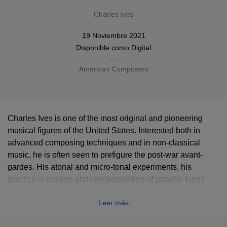
Charles Ives
19 Noviembre 2021
Disponible como
Digital
American Composers
Charles Ives is one of the most original and pioneering
musical figures of the United States. Interested both in
advanced composing techniques and in non-classical
music, he is often seen to prefigure the post-war avant-
gardes. His atonal and micro-tonal experiments, his
practice in collage and reinterpretation of popular tunes
inspired such composers as Bernard Herrmann or Frank
Leer más
Zappa. In 1991, modern music champion Ingo Metzmacher
recorded with the Ensemble Modern a collection of pieces