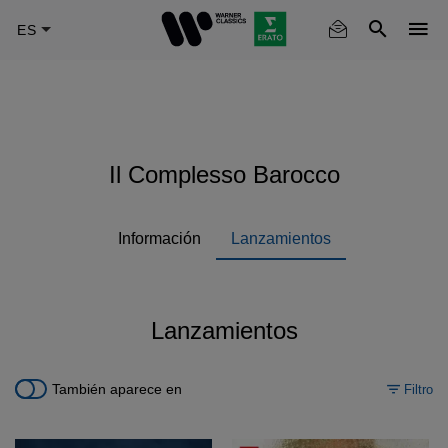
Skip
to
main
content
Il Complesso Barocco
Información
Lanzamientos
Lanzamientos
También aparece en
Filtro