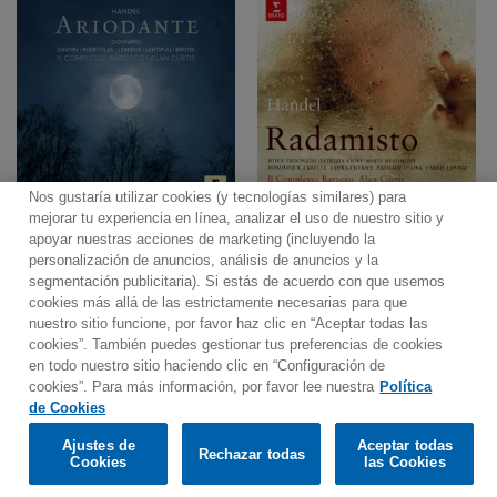
Nos gustaría utilizar cookies (y tecnologías similares) para
mejorar tu experiencia en línea, analizar el uso de nuestro sitio y
apoyar nuestras acciones de marketing (incluyendo la
personalización de anuncios, análisis de anuncios y la
segmentación publicitaria). Si estás de acuerdo con que usemos
Contacto
Boletin informativo
Términos de Uso
cookies más allá de las estrictamente necesarias para que
nuestro sitio funcione, por favor haz clic en “Aceptar todas las
Política de Privacidad
Mapa web
Política de cookies
cookies”. También puedes gestionar tus preferencias de cookies
Ajustes de Cookies
en todo nuestro sitio haciendo clic en “Configuración de
cookies”. Para más información, por favor lee nuestra
Política
Would you prefer to visit our website in English?
de Cookies
Ajustes de
Aceptar todas
Rechazar todas
© 2025 Parlophone Records Limited. All rights reserved.
Confirm
Cookies
las Cookies