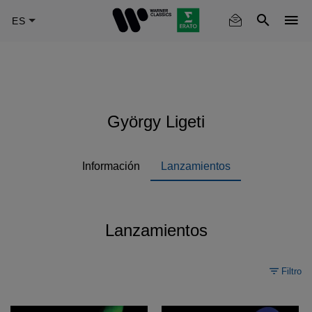
Skip
to
main
content
György Ligeti
Información
Lanzamientos
Lanzamientos
Filtro