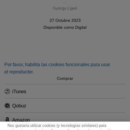
György Ligeti
27 Octubre 2023
Disponible como
Digital
Por favor, habilita las cookies funcionales para usar
el reproductor.
Comprar
iTunes
Qobuz
Amazon
Nos gustaría utilizar cookies (y tecnologías similares) para