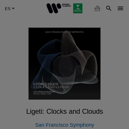
Skip
to
main
content
Ligeti: Clocks and Clouds
San Francisco Symphony