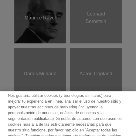
Leonard
Maurice Ravel
Bernstein
Darius Milhaud
Aaron Copland
Nos gustaría utilizar cookies (y tecnologías similares) para
mejorar tu experiencia en línea, analizar el uso de nuestro sitio y
apoyar nuestras acciones de marketing (incluyendo la
personalización de anuncios, análisis de anuncios y la
segmentación publicitaria). Si estás de acuerdo con que usemos
Contacto
Boletin informativo
Términos de Uso
cookies más allá de las estrictamente necesarias para que
nuestro sitio funcione, por favor haz clic en “Aceptar todas las
Política de Privacidad
Mapa web
Política de cookies
cookies”. También puedes gestionar tus preferencias de cookies