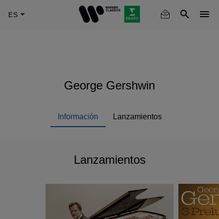
Skip
to
main
content
George Gershwin
Información
Lanzamientos
Lanzamientos