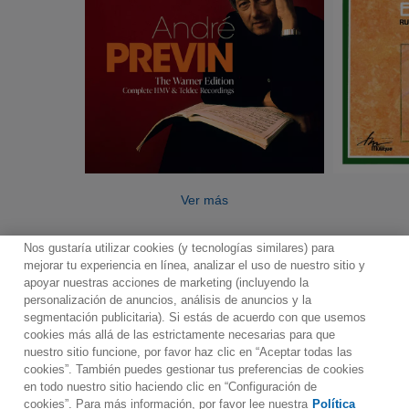
Ver más
Nos gustaría utilizar cookies (y tecnologías similares) para
mejorar tu experiencia en línea, analizar el uso de nuestro sitio y
apoyar nuestras acciones de marketing (incluyendo la
personalización de anuncios, análisis de anuncios y la
segmentación publicitaria). Si estás de acuerdo con que usemos
Boletin informativo
Términos de Uso
cookies más allá de las estrictamente necesarias para que
nuestro sitio funcione, por favor haz clic en “Aceptar todas las
Política de Privacidad
Mapa web
Política de cookies
cookies”. También puedes gestionar tus preferencias de cookies
Ajustes de Cookies
en todo nuestro sitio haciendo clic en “Configuración de
cookies”. Para más información, por favor lee nuestra
Política