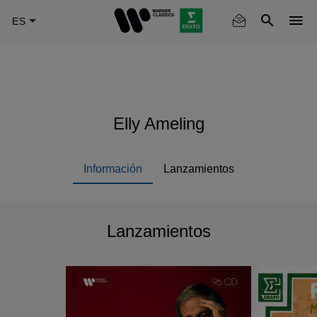
Skip
to
main
content
Elly Ameling
Información
Lanzamientos
Lanzamientos