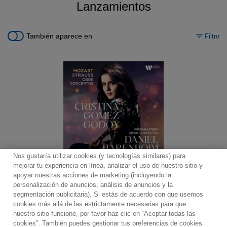
Lanzamientos
También aparece en
Filtro
Nos gustaría utilizar cookies (y tecnologías similares) para
mejorar tu experiencia en línea, analizar el uso de nuestro sitio y
apoyar nuestras acciones de marketing (incluyendo la
personalización de anuncios, análisis de anuncios y la
segmentación publicitaria). Si estás de acuerdo con que usemos
Contacto
Boletin informativo
Términos de Uso
cookies más allá de las estrictamente necesarias para que
nuestro sitio funcione, por favor haz clic en “Aceptar todas las
Política de Privacidad
Mapa web
Política de cookies
cookies”. También puedes gestionar tus preferencias de cookies