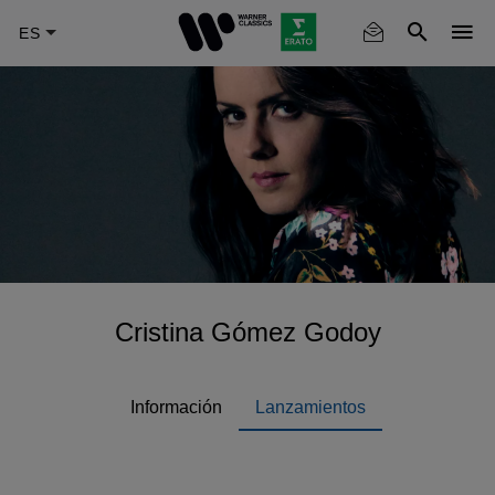
Skip
to
main
content
Cristina Gómez Godoy
Información
Lanzamientos