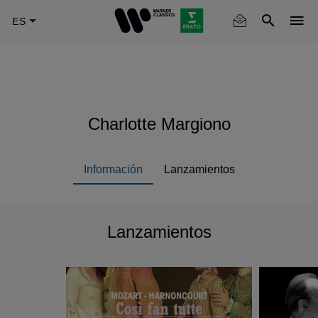
Skip
to
main
content
Charlotte Margiono
Información
Lanzamientos
Lanzamientos