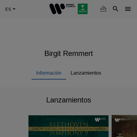
Skip
to
main
content
Birgit Remmert
Información
Lanzamientos
Lanzamientos