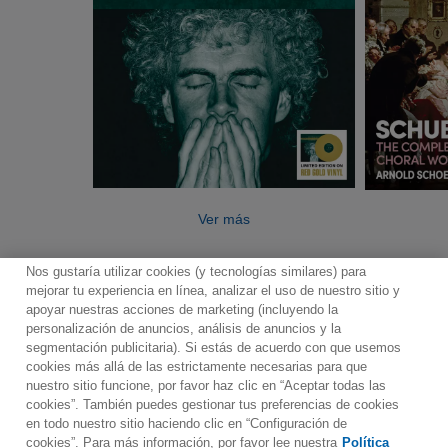
Ver más
Nos gustaría utilizar cookies (y tecnologías similares) para
mejorar tu experiencia en línea, analizar el uso de nuestro sitio y
apoyar nuestras acciones de marketing (incluyendo la
personalización de anuncios, análisis de anuncios y la
segmentación publicitaria). Si estás de acuerdo con que usemos
Contacto
Boletin informativo
Términos de Uso
cookies más allá de las estrictamente necesarias para que
nuestro sitio funcione, por favor haz clic en “Aceptar todas las
Política de Privacidad
Mapa web
Política de cookies
cookies”. También puedes gestionar tus preferencias de cookies
Ajustes de Cookies
en todo nuestro sitio haciendo clic en “Configuración de
cookies”. Para más información, por favor lee nuestra
Política